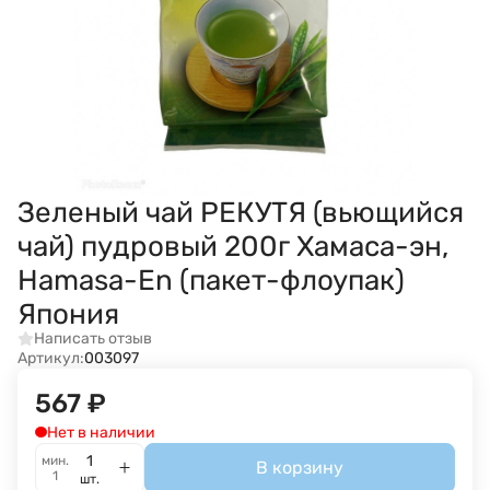
Зеленый чай РЕКУТЯ (вьющийся
чай) пудровый 200г Хамаса-эн,
Hamasa-En (пакет-флоупак)
Япония
Написать отзыв
Артикул:
003097
567
₽
Нет в наличии
мин.
В корзину
1
шт.