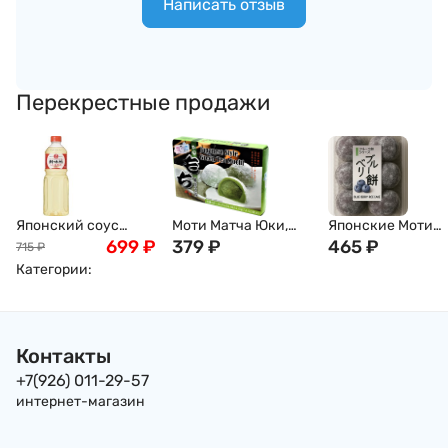
Написать отзыв
Перекрестные продажи
Японский соус
Моти Матча Юки,
Японские Моти
мирин King Jyoso,
699
₽
210г, Япония
379
₽
Дайфуку с
465
₽
715
₽
1000мл
Голубикой
Категории:
(черника) Kubota
Seika 6шт 160г
Япония
Контакты
+7(926) 011-29-57
интернет-магазин