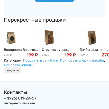
Перекрестные продажи
Водоросли Вакаме,
Стружка тунца
Грибы Шиитаке,
100г
199
₽
Бонито (Bonito), 50г
199
₽
древесные, 100г
27
220
₽
276
₽
399
₽
Категории:
Продукты в суп
,
Супы
,
Приправы, специи, васаби
,
Приправы, специи
хондаши
Контакты
+7(926) 011-29-57
интернет-магазин