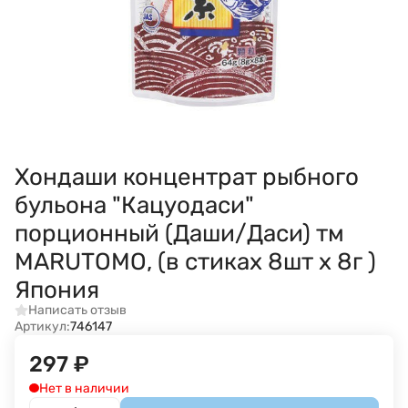
Хондаши концентрат рыбного
бульона "Кацуодаси"
порционный (Даши/Даси) тм
MARUTOMO, (в стиках 8шт х 8г )
Япония
Написать отзыв
Артикул:
746147
297
₽
Нет в наличии