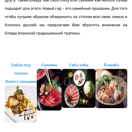
другу. Такие блюда, как сябу-сябу или сукияки как нельзя лучше
подходят для этого. Новый год - это семейный праздник. Для того
чтобы лучшим образом объединить за столом всю свою семью и
близких друзей
, мы предлагаем Вам обратить внимание на
блюда японской традиционной трапезы.
Сибас под
Сукияки
Сябу-сябу
Ёсэнабэ
соусом
Унаги с овощами