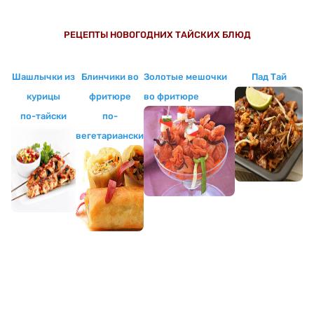
РЕЦЕПТЫ НОВОГОДНИХ ТАЙСКИХ БЛЮД
Шашлычки из
Блинчики во
Золотые мешочки
Пад Тай
курицы
фритюре
во фритюре
по-тайски
по-
вегетариански